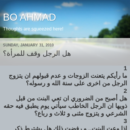
BO AHMAD
Thoughts are squeezed here!
SUNDAY, JANUARY 31, 2010
هل الرجل وقف للمرأة؟
1
ما رأيكم يتعنت الزوجات و عدم قبولهم ان يتزوج
الرجل من اخرى على سنة الله و رسوله؟
2
هل أصبح من الضروري ان تعي البنت من قبل
ذويها ان الرجل الخاطب سيأتي يوم يطبق فيه حقه
الشرعي و يتزوج مثنى و ثلاث و رباع؟
3
اذا وعت البنت.. و رفضت ذلك هل يشترط ذكر