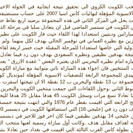
ب الكويت الكروي الى تحقيق نتيجة ايجابية في الجولة الاخي
التصفيات الاسيوية المؤهلة لنهائيا
ث يحل في المركز الثاني في هذه المجموعة برصيد اربع نقاط جنا
 الكويت في سبتمبر الماضي قبل ان يتعادل سلبا في مرحلة ال
رين مع نظيره العماني في نوفمبر الحالي بهدف لكل منهما .ولم 
لدولية التي خاضها استعدادا للمرحلة المقبلة حيث خسر اربعة لقا
بنتيجة بهدفين نظيفين ونظيره السعودي بهدف دون رد فيما تع
باره امام نظيره البحريني الذي يعتبره البعض " عقدة الازرق " ب
تصدره المجموعة ب 13 نقطة والبحرين ب 12 
خسائر فيما تعادلا
كاس الخليج الرابعة التي اقيمت بقطر عا
ثة اهداف مقابل هدف .وكانت أول مباراة رسمية لعبها منتخب ال
ضمن بطولة كاس العرب الثالثة التي اقيمت في بغداد حين تعادلا بن