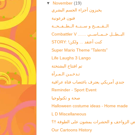
▼
November
(19)
يخبزون أجزاء الجسم البشري
فنون فرعونية
الــقــمــح و ســنــة الــطــفــحــة
Combattler V ....... البــطــل خــمــاســي
STORY: !كنت أعتقد ... ولكن
Super Mario Theme "Talents"
Life Laughs 3 Lango
تم افتتاح البشتختة
تـدخـيـن الـمـرأة
جندي أمريكي يعترف باغتصاب فتاة عراقية
Reminder - Sport Event
صحة و تكنولوجيا
Halloween costume ideas - Home made
L D Miscellaneous
ض الزواحف و الحشرات يمشون على الطوفة !!؟
Our Cartoons History