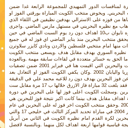
رة لمنافسات الدور التمهيدي للمجموعة الرابعة غدا ضمن
ت كاس اسيا 2007 على حساب مستضيفه البحريني. ويخوض منتخب الكويت المباراة بورقتي الفوز او
ها من فوزه على الاسترالي بهدفين نظيفين في اللقاء الذي
ذهاب مع نظيره البحريني في مستهل مارس الماضي .واجرى
المنتخبان مباراتين وديتيين استعدادا لهذا اللقاء حيث فاز الكويت على نظيره تايوان ب10 اهداف دون رد يوم السبت الماضي في حين
يحقق منتخب البحرين منذ يناير الماضي اي فوز له في جميع
ءات منها امام منتخبي فلسطين والاردن ونادي كايزر سلاوترن
ادل نظيره السوري بهدف مقابل هدف .ويسعى منتخب الكويت
عدما الحق به خسائر متعددة في لقاءات سابقة مهمة .وبالعودة
الى لقاءات المنتخبين فان اجواء هذه المباراة تاتي متواتية مع مباراة الكويت والبحرين التي اقيمت هنا في فبراير 2001 ضمن تصفيات
الدور التمهيدي للمجموعة الرابعة للتصفيات الاسيوية المؤهلة لمونديال كوريا واليابان 2002 .وكان يكفي الكويت الفوز او التعادل بعد
نقطة الا ان نتيجتها اسفرت عن فوز البحرين بهدف دون رد للاعبه محمد علي في الدقيقة
27 من الشوط الثاني .وحول اللقاءات التي جمعت منتخبي الكويت والبحرين فقد بلغت 32 مباراة فاز الازرق خلالها ب 17 مرة مقابل ست
 تسع مرات وسجل الكويت 45 هدفا مقابل 25 هدفا للبحرين .وسجلت الكويت اعلى فوز لها على البحرين في دورة
م 1976 والتي انتهت بنتيجة خمسة اهداف مقابل هدف بينما كانت اكبر نتيجة فوز للبحرين هي
اربعة اهداف دون رد في (خليجي 16) التي استضافتها الكويت في ديسمبر 2003 .وحقق منتخب الكويت اخر فوز له على البحرين في عام
1998 ضمن خليجي 14 بهدفين نظيفين فيما كان اخر فوز للاخير في ديسمبر 2004 في مباراة تحديد المركز الثالث في خليجي 17 والتي
بحرين لكرة القدم امام نظيره الكويت في الثاني من أبريل
تيجة قياسية قوامها اربعة اهداف لكل منهما .وبالنسبة لافضل