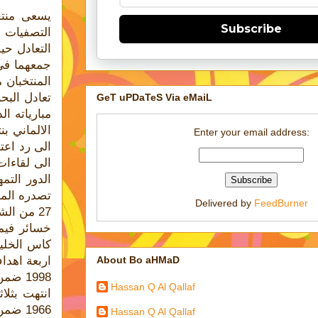
يسعى منتخ
Subscribe
التعادل حي
جمعهما في
تعادل البح
GeT uPDaTeS Via eMaiL
مبارياته ا
الالماني 
Enter your email address:
الى رد اعت
Delivered by
FeedBurner
About Bo aHMaD
Hassan Q Al Qallaf
انتهت بثلا
1966 
Hassan Q Al Qallaf