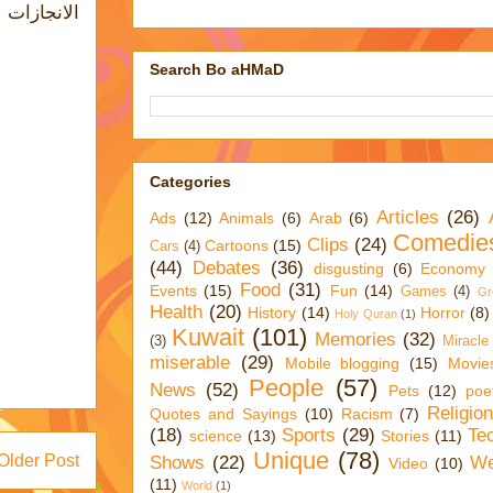
Search Bo aHMaD
Categories
Articles
(26)
Ads
(12)
Animals
(6)
Arab
(6)
Comedie
Clips
(24)
Cartoons
(15)
Cars
(4)
(44)
Debates
(36)
disgusting
(6)
Economy
Food
(31)
Events
(15)
Fun
(14)
Games
(4)
Gr
Health
(20)
History
(14)
Horror
(8)
Holy Quran
(1)
Kuwait
(101)
Memories
(32)
(3)
Miracle
miserable
(29)
Mobile blogging
(15)
Movie
People
(57)
News
(52)
Pets
(12)
poe
Religio
Quotes and Sayings
(10)
Racism
(7)
(18)
Sports
(29)
Te
science
(13)
Stories
(11)
Unique
(78)
Older Post
Shows
(22)
We
Video
(10)
(11)
World
(1)