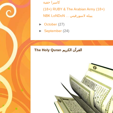
كاميرا خفية
(18+) RUBY & The Arabian Army (18+)
NBK LoNDoN ... يبيلة لامبورقيني
►
October
(27)
►
September
(24)
The Holy Quran القرآن الكريم