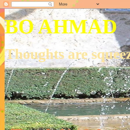
BO AHMAD
Thoughts are squeez