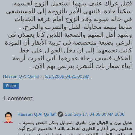
فتيل عراك عنيف بينهما استعمل الزوج لحسمه
سكيناً حادة، فانتهى الأمر بالزوجة إلى المستشفى
في حالة غيبوبة وقاد الزوج أمام غرفة الجنايات
متابعا بتهمة محاولة القتل والضرب والجرح.
ـ
وشهد أهل المتهم والضحية اللذين كانا يعملان في
الرعي بضيعة متخصصة في تربية الأبقار أن المودة
كانت تجمعهما إلى أن دخل الجوال على خط
الخلاف فنسف رحلة عمرهما التي أثمرت أربعة
أبناء صغار بات التشرد يتربص بهم الآن.
ـ
Hassan Q Al Qallaf
at
9/17/2006 04:21:00 AM
Share
1 comment:
Hassan Q Al Qallaf
Sun Sep 17, 04:35:00 AM 2006
هذول وين و الجوال وين مادري الموبايل يمكن البعض يسميه ...
شغلتهم رعي أبقار و الخليوي اشخانته بالله!!! عالعموم الزوج أثبت
ان صاحب الحلول القاطعة السريعة و خلصها ابسرعه .. زين ما