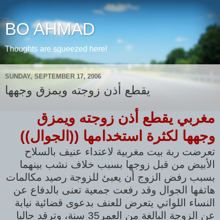
BO AHMAD
Thoughts are squeezed here!
SUNDAY, SEPTEMBER 17, 2006
يقطع أذن زوجته ويمزق وجهها
مغربي يقطع أذن زوجته ويمزق
وجهها لكثرة استخدامها ((الجوال))
تعرضت ربة بيت مغربية لاعتداء عنيف بالسلاح
الأبيض من قبل زوجها بسبب خلاف نشب بينهما
بسبب رفض الزوج أن يعبئ للزوجة رصيد مكالمات
هاتفها الجوال وقد رفعت جمعية تعنى بالدفاع عن
النساء اللواتي يتعرض للعنف بدعوى قضائية نيابة
عن الزوجة البالغة من العمر35 سنة، وترقد حاليا