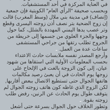
في العناية المركزة في أحد المستشفيات.
وبحسب صحيفة "الرأي العام" الكويتية فإن جمعية
(إنصاف) في مدينة بني ملال (وسط المغرب) قالت
إن زوج الضحية بتر نصف أذن زوجته اليسرى وقطع
وتر عصب يدها اليمني المهددة بالشلل، كما حول
وجهها والجزء العلوي من جسمها إلى خريطة من
الجروح تطلب رتقها من جراحي المستشفى
ساعات عدة من العمل.
ـ
وأرجع المصدر نفسه ملابسات حادث الاعتداء
بحسب المعلومات الأولية التي استقاها من شهود
عيان، إلى كون الزوجة بالغت في الإلحاح على
زوجها يوم الحادث في أن يعبئ رصيد مكالمات
هاتفها الجوال حتى تستطيع الاتصال ببعض أقاربها,
لكن الزوج الذي غاظه كون هاتف زوجته الجوال لم
يتوقف طوال يوم الحادث عن الرنين، رفض طلب
زوجته بقوة.
ـ
وتطور الخلاف حول الجوال بسرعة حتى أشعل