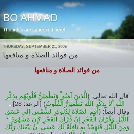
BO AHMAD
Thoughts are squeezed here!
THURSDAY, SEPTEMBER 21, 2006
من فوائد الصلاة و منافعها
من فوائد الصلاة و منافعها
قال الله تعالى: (
الَّذِينَ آمَنُواْ وَتَطْمَئِنُّ قُلُوبُهُم بِذِكْرِ
اللّهِ أَلاَ بِذِكْرِ اللّهِ تَطْمَئِنُّ الْقُلُوبُ
) [الرعد: 28].
ـ
وقال أيضاً: (
أَقِمِ الصَّلَاةَ لِدُلُوكِ الشَّمْسِ إِلَى غَسَقِ
اللَّيْلِ وَقُرْآَنَ الْفَجْرِ إِنَّ قُرْآَنَ الْفَجْرِ كَانَ مَشْهُودًا *
وَمِنَ اللَّيْلِ فَتَهَجَّدْ بِهِ نَافِلَةً لَكَ عَسَى أَنْ يَبْعَثَكَ رَبُّكَ