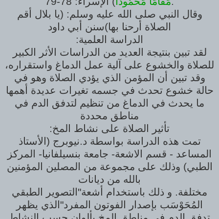
) الإسراء: 78-79.
مَقَامًا مَحْمُودًا
وقال النبي صلى الله عليه وسلم: (يا بلال أقم
الصلاة أرحنا بها)سنن أبي داود
:الدراسة العلمية
لقد تبين بنتيجة العديد من الدراسات الأثر الكبير
للصلاة والخشوع على آلية عمل الدماغ واستقراره،
وقد تبين أن المؤمن الذي يؤدي الصلاة وهو في
حالة خشوع تحدث في جسمه تغيرات عديدة أهمها
ما يحدث في الدماغ من تنظيم لتدفق الدم في
مناطق محددة
:تأثير الصلاة على نشاط المخ
تمت هذه الدراسة بواسطة د.نيوبرج (الأستاذ
المساعد - قسم الاشعة- جامعة بنسيلفانيا- المركز
الطبي) وذلك على مجموعة من المصلين المؤمنين
بالله من ديانات
مختلفة. و ذلك باستخدام أشعة"التصوير الطبقي
المُحَوْسَب بإصدار الفوتون المفرد"الذي يظهر
تدفق الدم في مناطق المخ بألوان حسب النشاط