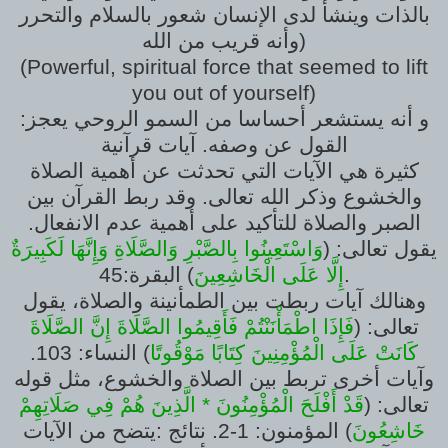
بالذات وينشأ لدى الإنسان شعور بالسلام والتحرر
وأنه قريب من الله)
(Powerful, spiritual force that seemed to lift
you out of yourself)
:و أنه يستشعر أحساسا من السمو الروحي يعجز
القول عن وصفه. آيات قرآنية
كثيرة هي الآيات التي تحدثت عن أهمية الصلاة
والخشوع وذكر الله تعالى. وقد ربط القرآن بين
الصبر والصلاة للتأكيد على أهمية عدم الانفعال.
يقول تعالى: (
وَاسْتَعِينُوا بِالصَّبْرِ وَالصَّلَاةِ وَإِنَّهَا لَكَبِيرَةٌ
) البقرة:45.
إِلَّا عَلَى الْخَاشِعِينَ
وهنالك آيات ربطت بين الطمأنينة والصلاة، يقول
تعالى: (
فَإِذَا اطْمَأْنَنْتُمْ فَأَقِيمُوا الصَّلَاةَ إِنَّ الصَّلَاةَ
كَانَتْ عَلَى الْمُؤْمِنِينَ كِتَابًا مَوْقُوتًا
) النساء: 103.
وآيات أخرى تربط بين الصلاة والخشوع، مثل قوله
تعالى: (
قَدْ أَفْلَحَ الْمُؤْمِنُونَ * الَّذِينَ هُمْ فِي صَلَاتِهِمْ
خَاشِعُونَ
) المؤمنون: 1-2. نتائج :يتضح من الآيات