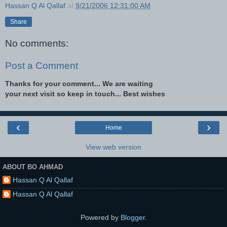
Hassan Q Al Qallaf
at
9/21/2006 12:31:00 AM
Share
No comments:
Post a Comment
Thanks for your comment... We are waiting
your next visit so keep in touch... Best wishes
‹
›
Home
View web version
ABOUT BO AHMAD
Hassan Q Al Qallaf
Hassan Q Al Qallaf
Powered by
Blogger
.