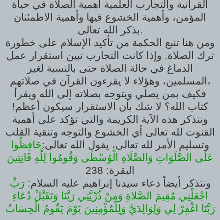
القرآنية والتجارب العلمية أهمية الصلاة في حياة
المؤمن، وأهمية الخشوع فيها وأهمية الاطمئنان
بذكر الله تعالى.
ومن هنا تنبع الحكمة من تأكيد الإسلام على خطورة
ترك الصلاة. وإذا كانت التجارب تبين استقرار عمل
الدماغ في حالة الصلاة حتى بالنسبة لغير
المسلمين، وهؤلاء لا يقرءون القرآن في صلاتهم،
فكيف بمن يصلي ويتوجه بصلاته إلى الله ويقرأ
كتاب الله؟ لا شك بأن الاستقرار سيكون أعظم!
ونتذكر هذه الآية الكريمة والتي تؤكد على أهمية
القنوت لله تعالى أي الخشوع والتوجه وتنقية القلب
وتسليم الأمر لله تعالى، يقول الله تعالى:
حَافِظُوا
عَلَى الصَّلَوَاتِ وَالصَّلَاةِ الْوُسْطَى وَقُومُوا لِلَّهِ قَانِتِينَ
البقرة: 238
ونتذكر أيضاً دعاء سيدنا إبراهيم عليه السلام:
رَبِّ
اجْعَلْنِي مُقِيمَ الصَّلاةِ وَمِنْ ذُرِّيَّتِي رَبَّنَا وَتَقَبَّلْ دُعَاءِ
رَبَّنَا اغْفِرْ لِي وَلِوَالِدَيَّ وَلِلْمُؤْمِنِينَ يَوْمَ يَقُومُ الْحِسَابُ